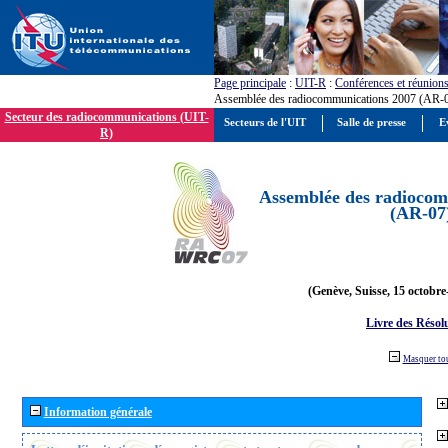
Page principale
:
UIT-R
:
Conférences et réunion
Assemblée des radiocommunications 2007 (AR-
Secteur des radiocommunications (UIT-
Secteurs de l'UIT
Salle de presse
E
R)
Assemblée des radiocom
(AR-07
(Genève, Suisse, 15 octobre
Livre des Résol
Masquer to
Information générale