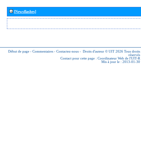
[Newsflashes]
Début de page
-
Commentaires
-
Contactez-nous
-
Droits d'auteur © UIT 2026
Tous droits
réservés
Contact pour cette page :
Coordinateur Web de l'UIT-R
Mis à jour le : 2013-01-30