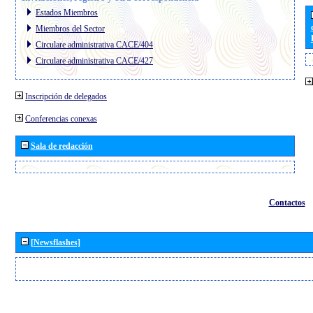
Estados Miembros
Miembros del Sector
Circulare administrativa CACE/404
Circulare administrativa CACE/427
Inscripción de delegados
Conferencias conexas
Sala de redacción
Contactos
[Newsflashes]