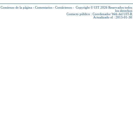
Comienzo de la página
-
Comentarios
-
Contáctenos
-
Copyright © UIT 2026
Reservados todos
los derechos
Contacto público :
Coordenador Web del UIT-R
Actualizado el : 2013-01-30