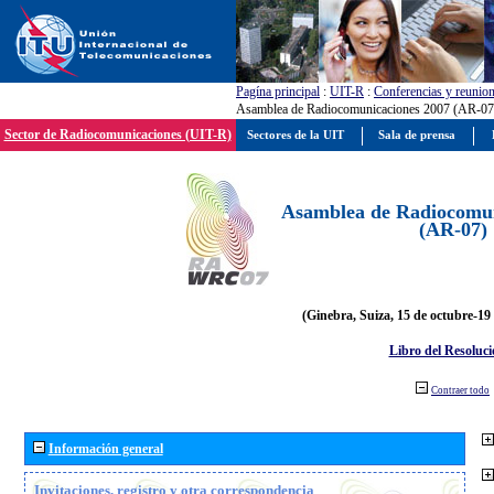
Pagína principal
:
UIT-R
:
Conferencias y reunio
Asamblea de Radiocomunicaciones 2007 (AR-07
Sector de Radiocomunicaciones (UIT-R)
Sectores de la UIT
Sala de prensa
Asamblea de Radiocomun
(AR-07)
(Ginebra, Suiza, 15 de octubre-19
Libro del Resoluci
Contraer todo
Información general
Invitaciones, registro y otra correspondencia