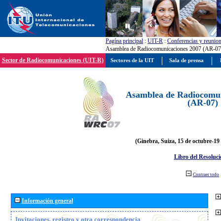
Pagína principal
:
UIT-R
:
Conferencias y reunio
Asamblea de Radiocomunicaciones 2007 (AR-07
Sector de Radiocomunicaciones (UIT-R)
Sectores de la UIT
Sala de prensa
Asamblea de Radiocomun
(AR-07)
(Ginebra, Suiza, 15 de octubre-19
Libro del Resoluci
Contraer todo
Información general
Invitaciones, registro y otra correspondencia