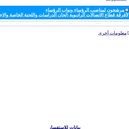
مرشحون لمناصب الرؤساء ونواب الرؤساء
لأفرقة قطاع الاتصالات الراديوية (لجان الدراسات واللجنة الخاصة والا
معلومات أخرى
بيانات للاستفسار