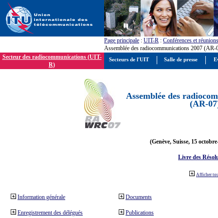
Page principale
:
UIT-R
:
Conférences et réunion
Assemblée des radiocommunications 2007 (AR-
Secteur des radiocommunications (UIT-
Secteurs de l'UIT
Salle de presse
E
R)
Assemblée des radiocom
(AR-07
(Genève, Suisse, 15 octobre
Livre des Résol
Afficher to
Information générale
Documents
Enregistrement des délégués
Publications