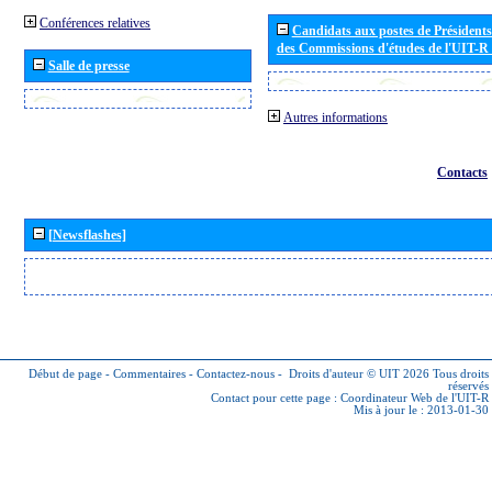
Conférences relatives
Candidats aux postes de Présidents 
des Commissions d'études de l'UIT-R
Salle de presse
Autres informations
Contacts
[Newsflashes]
Début de page
-
Commentaires
-
Contactez-nous
-
Droits d'auteur © UIT 2026
Tous droits
réservés
Contact pour cette page :
Coordinateur Web de l'UIT-R
Mis à jour le : 2013-01-30