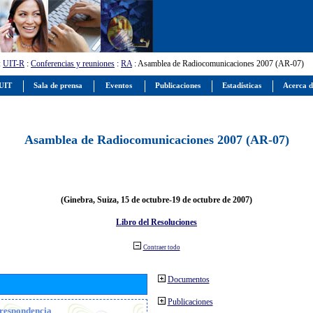
:
UIT-R
:
Conferencias y reuniones
:
RA
: Asamblea de Radiocomunicaciones 2007 (AR-07)
 UIT
Sala de prensa
Eventos
Publicaciones
Estadísticas
Acerca d
Asamblea de Radiocomunicaciones 2007 (AR-07)
(Ginebra, Suiza, 15 de octubre-19 de octubre de 2007)
Libro del Resoluciones
Contraer todo
Documentos
Publicaciones
orrespondencia