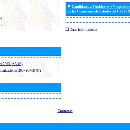
Candidatos a Presidentes y Vicepresid
de las Comisiones de Estudio del UIT R 
04
27
Otras informaciones
es 2003 (AR-03)
omunicaciones 2007 (CMR-07)
Contactos