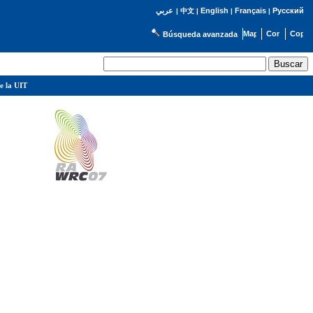
English
Français
Русский
عربي
|
中文
|
|
|
Búsqueda avanzada
e la UIT