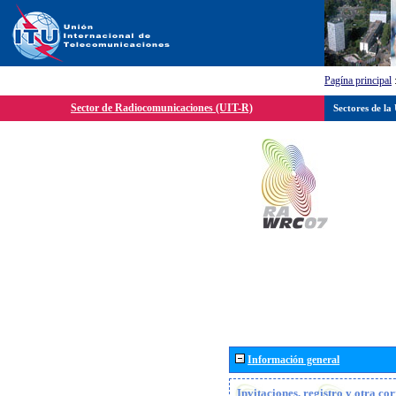
Pagína principal
Sector de Radiocomunicaciones (UIT-R)
Sectores de la
Información general
Invitaciones, registro y otra c