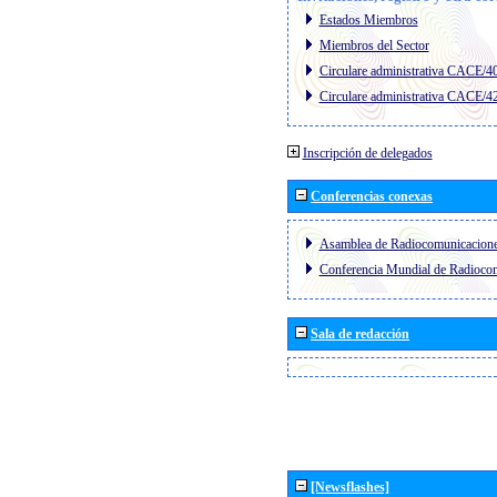
Estados Miembros
Miembros del Sector
Circulare administrativa CACE/4
Circulare administrativa CACE/4
Inscripción de delegados
Conferencias conexas
Asamblea de Radiocomunicacion
Conferencia Mundial de Radioc
Sala de redacción
[Newsflashes]