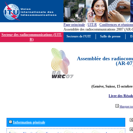
Page principale
:
UIT-R
:
Conférences et réunion
Assemblée des radiocommunications 2007 (AR-
Secteur des radiocommunications (UIT-
Secteurs de l'UIT
Salle de presse
E
R)
Assemblée des radiocom
(AR-07
(Genève, Suisse, 15 octobre
Livre des Résol
Masquer to
Information générale