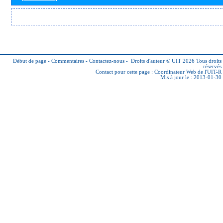
Début de page
-
Commentaires
-
Contactez-nous
-
Droits d'auteur © UIT 2026
Tous droits
réservés
Contact pour cette page :
Coordinateur Web de l'UIT-R
Mis à jour le : 2013-01-30