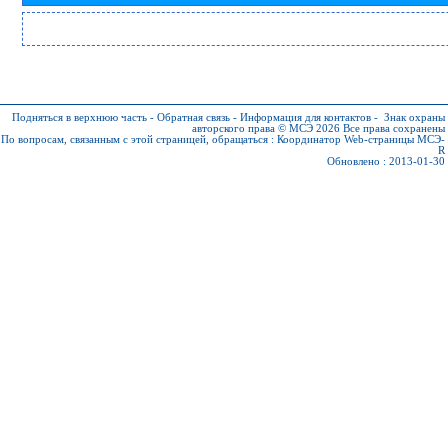
Подняться в верхнюю часть
-
Обратная связь
-
Информация для контактов
-
Знак охраны
авторского права © МСЭ 2026
Все права сохранены
По вопросам, связанным с этой страницей, обращаться :
Координатор Web-страницы МСЭ-
R
Обновлено : 2013-01-30