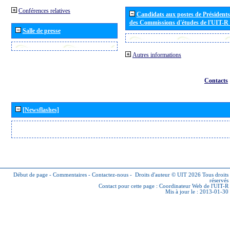
Conférences relatives
Candidats aux postes de Présidents 
des Commissions d'études de l'UIT-R
Salle de presse
Autres informations
Contacts
[Newsflashes]
Début de page
-
Commentaires
-
Contactez-nous
-
Droits d'auteur © UIT 2026
Tous droits
réservés
Contact pour cette page :
Coordinateur Web de l'UIT-R
Mis à jour le : 2013-01-30