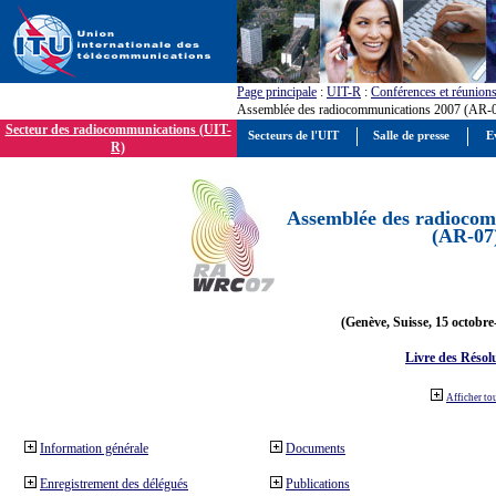
Page principale
:
UIT-R
:
Conférences et réunion
Assemblée des radiocommunications 2007 (AR-
Secteur des radiocommunications (UIT-
Secteurs de l'UIT
Salle de presse
E
R)
Assemblée des radiocom
(AR-07
(Genève, Suisse, 15 octobre
Livre des Résol
Afficher to
Information générale
Documents
Enregistrement des délégués
Publications