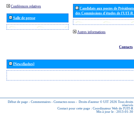
Conférences relatives
Candidats aux postes de Présidents 
des Commissions d'études de l'UIT-R
Salle de presse
Autres informations
Contacts
[Newsflashes]
Début de page
-
Commentaires
-
Contactez-nous
-
Droits d'auteur © UIT 2026
Tous droits
réservés
Contact pour cette page :
Coordinateur Web de l'UIT-R
Mis à jour le : 2013-01-30