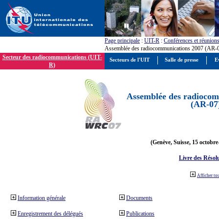
Page principale
:
UIT-R
:
Conférences et réunion
Assemblée des radiocommunications 2007 (AR-
Secteur des radiocommunications (UIT-
Secteurs de l'UIT
Salle de presse
E
R)
Assemblée des radiocom
(AR-07
(Genève, Suisse, 15 octobre
Livre des Résol
Afficher to
Information générale
Documents
Enregistrement des délégués
Publications