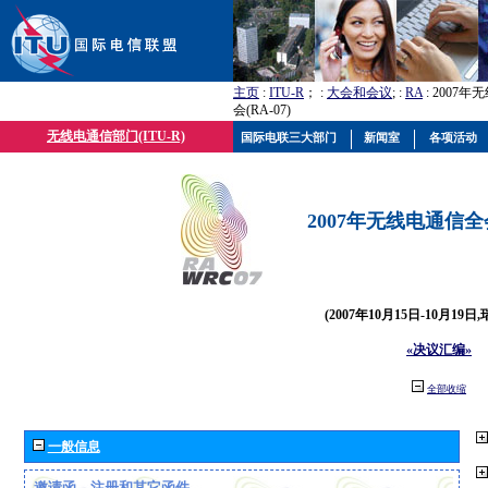
主页
:
ITU-R
； :
大会和会议
; :
RA
: 2007
会(RA-07)
无线电通信部门(ITU-R)
国际电联三大部门
新闻室
各项活动
2007年无线电通信全会(
(2007年10月15日-10月19日
«决议汇编»
全部收缩
一般信息
邀请函、注册和其它函件