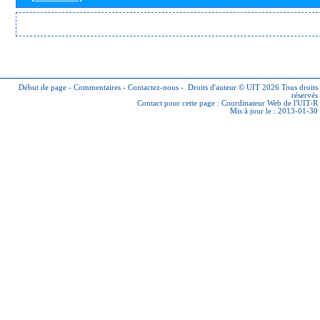
Début de page
-
Commentaires
-
Contactez-nous
-
Droits d'auteur © UIT 2026
Tous droits
réservés
Contact pour cette page :
Coordinateur Web de l'UIT-R
Mis à jour le : 2013-01-30