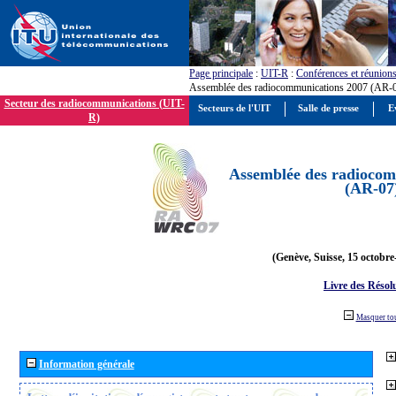
Page principale
:
UIT-R
:
Conférences et réunion
Assemblée des radiocommunications 2007 (AR-
Secteur des radiocommunications (UIT-
Secteurs de l'UIT
Salle de presse
E
R)
Assemblée des radiocom
(AR-07
(Genève, Suisse, 15 octobre
Livre des Résol
Masquer to
Information générale