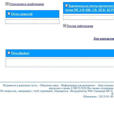
Относящиеся конференции
Кандидаты на посты председател
групп МСЭ-R (ИК, СК, ПСК, КГР)
Отдел новостей
Прочая информация
Для контакто
[Newsflashes]
Подняться в верхнюю часть
-
Обратная связь
-
Информация для контактов
-
Знак охраны
авторского права © МСЭ 2026
Все права сохранены
По вопросам, связанным с этой страницей, обращаться :
Координатор Web-страницы МСЭ-
R
Обновлено : 2013-01-30