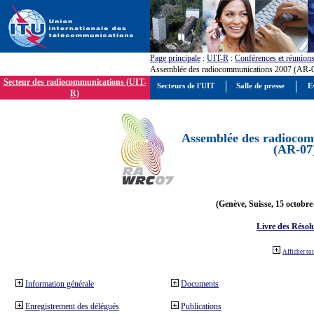
Page principale
:
UIT-R
:
Conférences et réunion
Assemblée des radiocommunications 2007 (AR-
Secteur des radiocommunications (UIT-
Secteurs de l'UIT
Salle de presse
E
R)
Assemblée des radiocom
(AR-07
(Genève, Suisse, 15 octobre
Livre des Résol
Afficher to
Information générale
Documents
Enregistrement des délégués
Publications