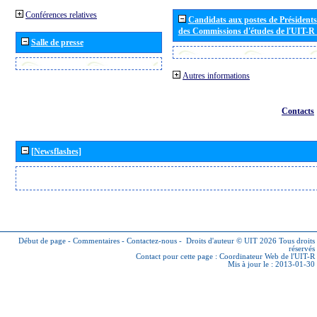
Conférences relatives
Candidats aux postes de Présidents 
des Commissions d'études de l'UIT-R
Salle de presse
Autres informations
Contacts
[Newsflashes]
Début de page
-
Commentaires
-
Contactez-nous
-
Droits d'auteur © UIT 2026
Tous droits
réservés
Contact pour cette page :
Coordinateur Web de l'UIT-R
Mis à jour le : 2013-01-30