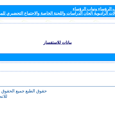
الرؤساء ونواب الرؤساء
ات الراديوية (لجان الدراسات واللجنة الخاصة والاجتماع التحضيري للمؤ
بيانات للاستفسار
حقوق الطبع
جميع الحقوق 
للات