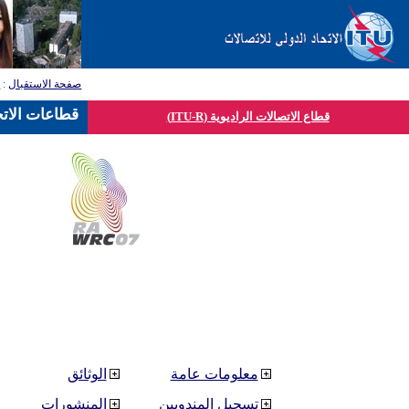
صفحة الاستقبال
:
ق
قطاعات الاتح
قطاع الاتصالات الراديوية (ITU-R)
معلومات عامة
الوثائق
تسجيل المندوبين
المنشورات