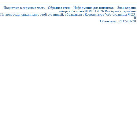
Подняться в верхнюю часть
-
Обратная связь
-
Информация для контактов
-
Знак охраны
авторского права © МСЭ 2026
Все права сохранены
По вопросам, связанным с этой страницей, обращаться :
Координатор Web-страницы МСЭ-
R
Обновлено : 2013-01-30