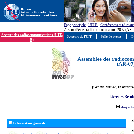
Page principale
:
UIT-R
:
Conférences et réunion
Assemblée des radiocommunications 2007 (AR-
Secteur des radiocommunications (UIT-
Secteurs de l'UIT
Salle de presse
E
R)
Assemblée des radiocom
(AR-07
(Genève, Suisse, 15 octobre
Livre des Résol
Masquer to
Information générale