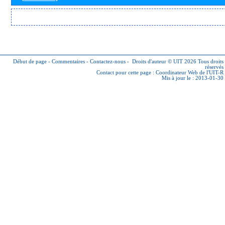
Début de page
-
Commentaires
-
Contactez-nous
-
Droits d'auteur © UIT 2026
Tous droits
réservés
Contact pour cette page :
Coordinateur Web de l'UIT-R
Mis à jour le : 2013-01-30