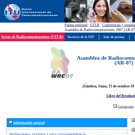
Pagína principal
:
UIT-R
:
Conferencias y reunio
Asamblea de Radiocomunicaciones 2007 (AR-07
Sector de Radiocomunicaciones (UIT-R)
Sectores de la UIT
Sala de prensa
Asamblea de Radiocomun
(AR-07)
(Ginebra, Suiza, 15 de octubre-19
Libro del Resoluci
Contraer todo
Información general
Invitaciones, registro y otra correspondencia