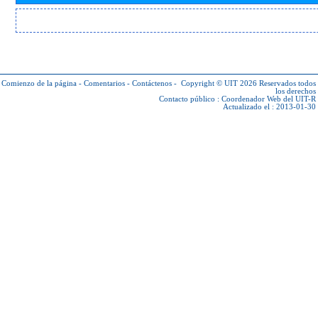
Comienzo de la página
-
Comentarios
-
Contáctenos
-
Copyright © UIT 2026
Reservados todos
los derechos
Contacto público :
Coordenador Web del UIT-R
Actualizado el : 2013-01-30