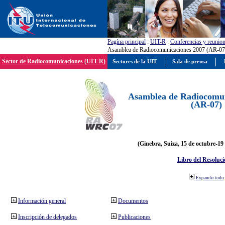
Pagína principal
:
UIT-R
:
Conferencias y reunio
Asamblea de Radiocomunicaciones 2007 (AR-07
Sector de Radiocomunicaciones (UIT-R)
Sectores de la UIT
Sala de prensa
Asamblea de Radiocomun
(AR-07)
(Ginebra, Suiza, 15 de octubre-19
Libro del Resoluci
Expandir todo
Información general
Documentos
Inscripción de delegados
Publicaciones