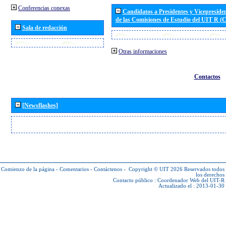
Conferencias conexas
Candidatos a Presidentes y Vicepreside
de las Comisiones de Estudio del UIT R 
Sala de redacción
Otras informaciones
Contactos
[Newsflashes]
Comienzo de la página
-
Comentarios
-
Contáctenos
-
Copyright © UIT 2026
Reservados todos
los derechos
Contacto público :
Coordenador Web del UIT-R
Actualizado el : 2013-01-30