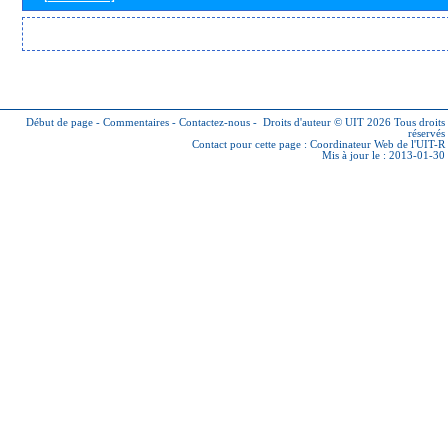
Début de page
-
Commentaires
-
Contactez-nous
-
Droits d'auteur © UIT 2026
Tous droits
réservés
Contact pour cette page :
Coordinateur Web de l'UIT-R
Mis à jour le : 2013-01-30