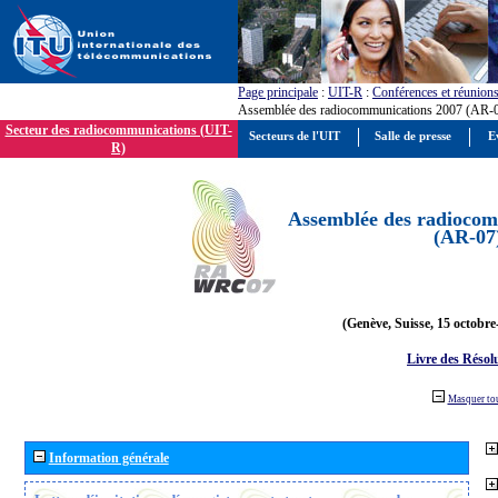
Page principale
:
UIT-R
:
Conférences et réunion
Assemblée des radiocommunications 2007 (AR-
Secteur des radiocommunications (UIT-
Secteurs de l'UIT
Salle de presse
E
R)
Assemblée des radiocom
(AR-07
(Genève, Suisse, 15 octobre
Livre des Résol
Masquer to
Information générale