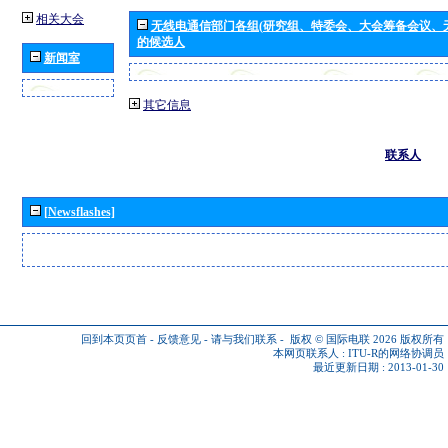
相关大会
无线电通信部门各组(研究组、特委会、大会筹备会议、
的候选人
新闻室
其它信息
联系人
[Newsflashes]
回到本页页首
-
反馈意见
-
请与我们联系
-
版权 © 国际电联 2026
版权所有
本网页联系人 :
ITU-R的网络协调员
最近更新日期 : 2013-01-30