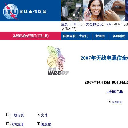
主页
:
ITU-R
； :
大会和会议
; :
RA
: 2007
会(RA-07)
无线电通信部门(ITU-R)
国际电联三大部门
新闻室
各项活动
2007年无线电通信全会(
(2007年10月15日-10月19日
«决议汇编»
全部展开
一般信息
文件
代表注册
出版物