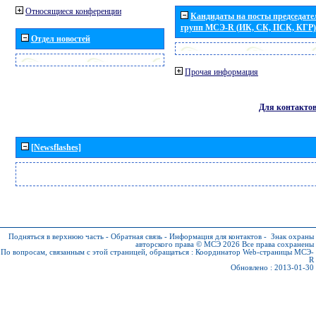
Относящиеся конференции
Кандидаты на посты председател
групп МСЭ-R (ИК, СК, ПСК, КГР)
Отдел новостей
Прочая информация
Для контакто
[Newsflashes]
Подняться в верхнюю часть
-
Обратная связь
-
Информация для контактов
-
Знак охраны
авторского права © МСЭ 2026
Все права сохранены
По вопросам, связанным с этой страницей, обращаться :
Координатор Web-страницы МСЭ-
R
Обновлено : 2013-01-30