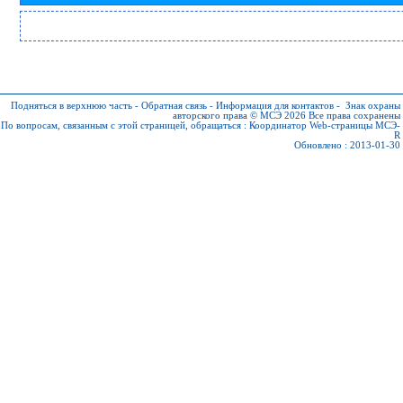
Подняться в верхнюю часть
-
Обратная связь
-
Информация для контактов
-
Знак охраны
авторского права © МСЭ 2026
Все права сохранены
По вопросам, связанным с этой страницей, обращаться :
Координатор Web-страницы МСЭ-
R
Обновлено : 2013-01-30