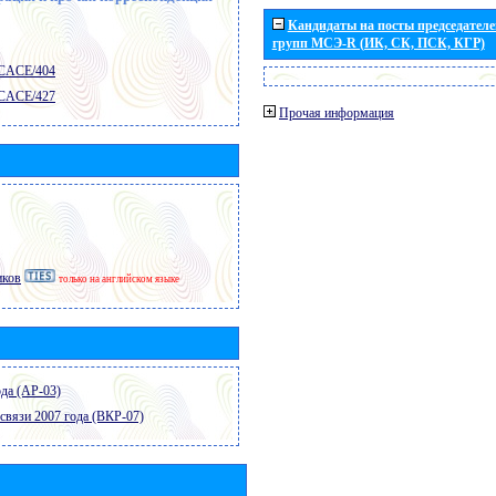
Кандидаты на посты председателей
групп МСЭ-R (ИК, СК, ПСК, КГР)
 CACE/404
 CACE/427
Прочая информация
иков
только на английском языке
да (АР-03)
связи 2007 года (ВКР-07)