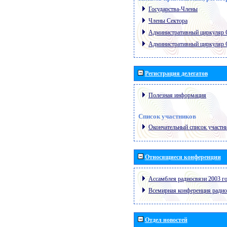
Государства-Члены
Члены Сектора
Административный циркуляр
Административный циркуляр
Регистрация делегатов
Полезная информация
Список участников
Окончательный список участн
Относящиеся конференции
Ассамблея радиосвязи 2003 го
Всемирная конференция радио
Отдел новостей