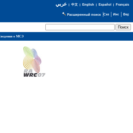
عربي
English
Español
Français
|
中文
|
|
|
Расширенный поиск
ведения о МСЭ