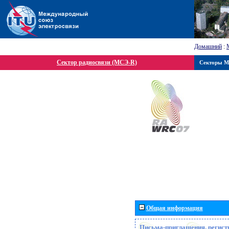
Домашний
:
Сектор радиосвязи (МСЭ-R)
Секторы 
Общая информация
Письма-приглашения, регист