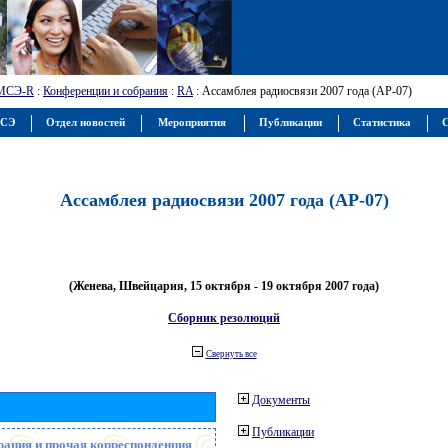
МСЭ-R
:
Конференции и собрания
:
RA
: Ассамблея радиосвязи 2007 года (АР-07)
МСЭ
Отдел новостей
Мероприятия
Публикации
Статистика
С
Ассамблея радиосвязи 2007 года (АР-07)
(Женева, Швейцария, 15 октября - 19 октября 2007 года)
Сборник резолюций
Свернуть все
Документы
Публикации
рация и прочая корреспонденция