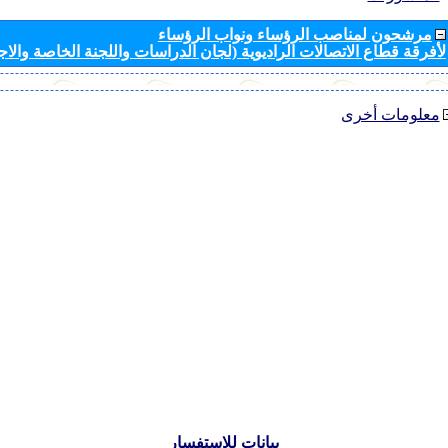
مرشحون لمناصب الرؤساء ونواب الرؤساء
لأفرقة قطاع الاتصالات الراديوية (لجان الدراسات واللجنة الخاصة والا
معلومات أخرى
بيانات للاستفسار