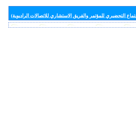
جتماع التحضيري للمؤتمر والفريق الاستشاري للاتصالات الراديوية)