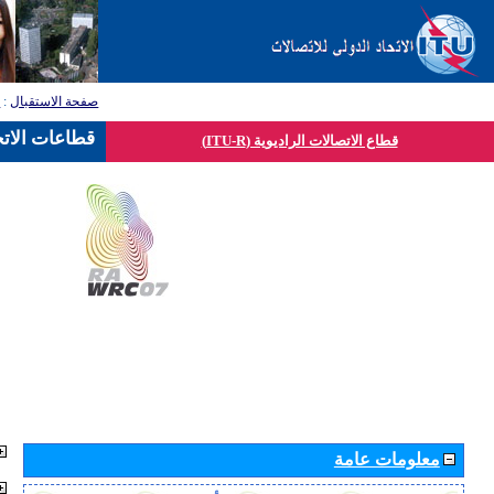
صفحة الاستقبال
:
ق
قطاعات الاتح
قطاع الاتصالات الراديوية (ITU-R)
معلومات عامة