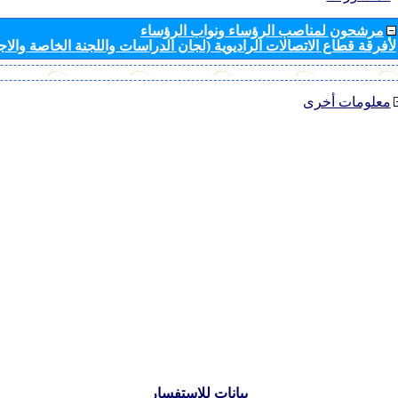
مرشحون لمناصب الرؤساء ونواب الرؤساء
لأفرقة قطاع الاتصالات الراديوية (لجان الدراسات واللجنة الخاصة والا
معلومات أخرى
بيانات للاستفسار