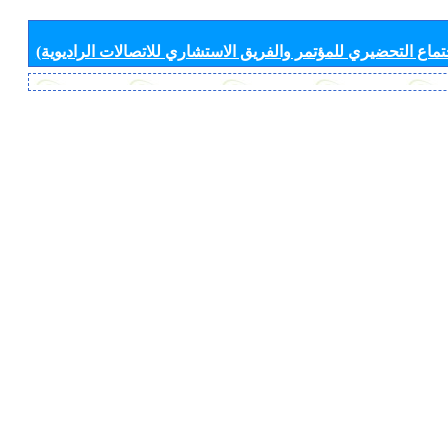
جتماع التحضيري للمؤتمر والفريق الاستشاري للاتصالات الراديوية)