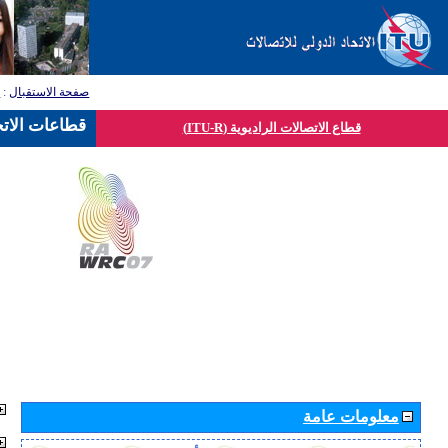
صفحة الاستقبال
:
ق
قطاعات الاتح
قطاع الاتصالات الراديوية (ITU-R)
معلومات عامة