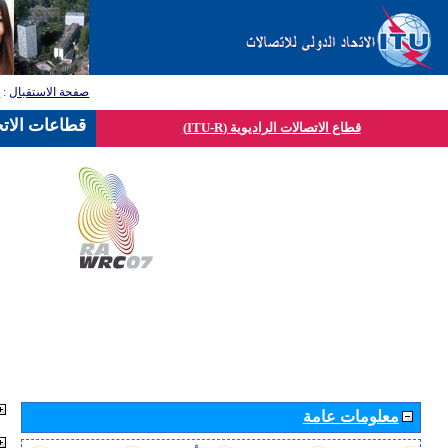
صفحة الاستقبال
:
ق
قطاعات الاتح
قطاع الاتصالات الراديوية (ITU-R)
معلومات عامة