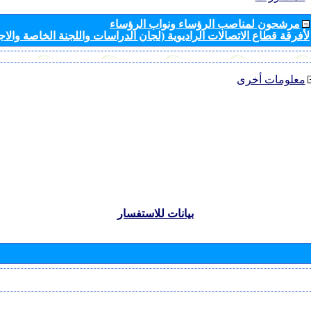
مرشحون لمناصب الرؤساء ونواب الرؤساء
لأفرقة قطاع الاتصالات الراديوية (لجان الدراسات واللجنة الخاصة والا
معلومات أخرى
بيانات للاستفسار