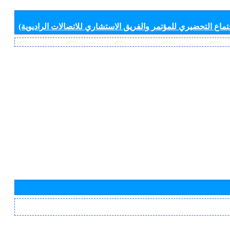
جتماع التحضيري للمؤتمر والفريق الاستشاري للاتصالات الراديوية)