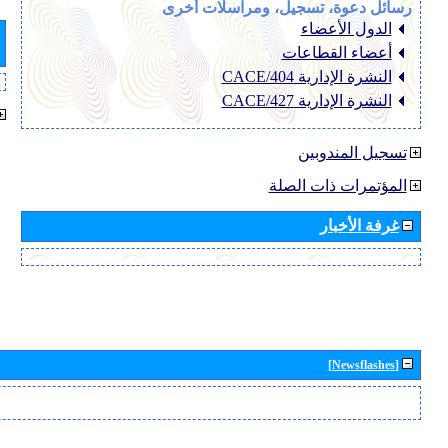
رسائل دعوة، تسجيل، ومراسلات أخرى
الدول الأعضاء
أعضاء القطاعات
النشرة الإدارية CACE/404
النشرة الإدارية CACE/427
تسجيل المندوبين
المؤتمرات ذات الصلة
غرفة الأخبار
[Newsflashes]