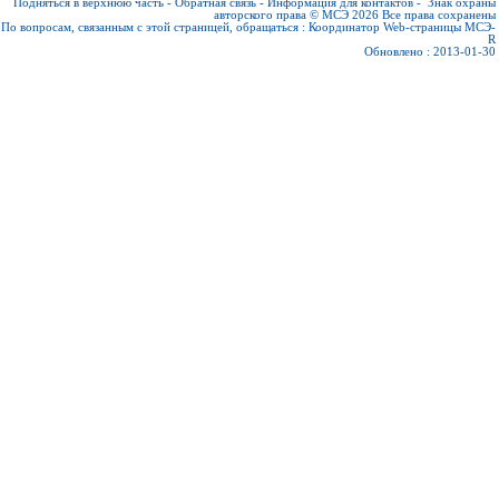
Подняться в верхнюю часть
-
Обратная связь
-
Информация для контактов
-
Знак охраны
авторского права © МСЭ 2026
Все права сохранены
По вопросам, связанным с этой страницей, обращаться :
Координатор Web-страницы МСЭ-
R
Обновлено : 2013-01-30