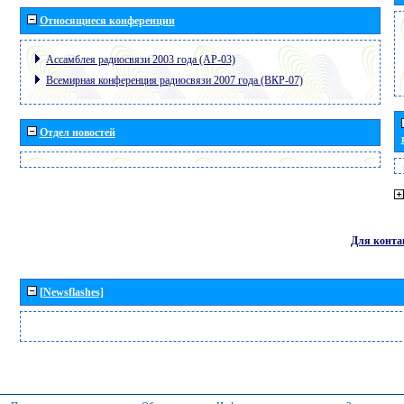
Относящиеся конференции
Ассамблея радиосвязи 2003 года (АР-03)
Всемирная конференция радиосвязи 2007 года (ВКР-07)
Отдел новостей
Для конта
[Newsflashes]