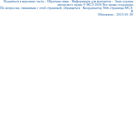
Подняться в верхнюю часть
-
Обратная связь
-
Информация для контактов
-
Знак охраны
авторского права © МСЭ 2026
Все права сохранены
По вопросам, связанным с этой страницей, обращаться :
Координатор Web-страницы МСЭ-
R
Обновлено : 2013-01-30