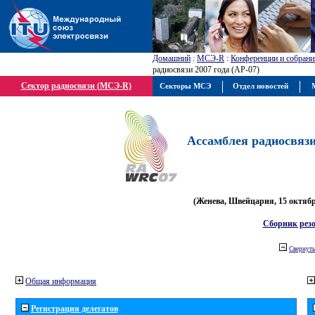
Домашний
:
МСЭ-R
:
Конференции и собрани
радиосвязи 2007 года (АР-07)
Сектор радиосвязи (МСЭ-R)
Секторы МСЭ
Отдел новостей
М
Ассамблея радиосвязи 
(Женева, Швейцария, 15 октября
Сборник рез
Свернуть
Общая информация
Регистрация делегатов