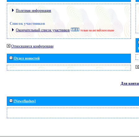
Полезная информация
Список участников
Окончательный список участников
только на английском языке
Относящиеся конференции
Отдел новостей
Для конта
[Newsflashes]