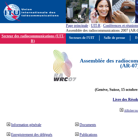
Page principale
:
UIT-R
:
Conférences et réunion
Assemblée des radiocommunications 2007 (AR-
Secteur des radiocommunications (UIT-
Secteurs de l'UIT
Salle de presse
E
R)
Assemblée des radiocom
(AR-07
(Genève, Suisse, 15 octobre
Livre des Résol
Afficher to
Information générale
Documents
Enregistrement des délégués
Publications