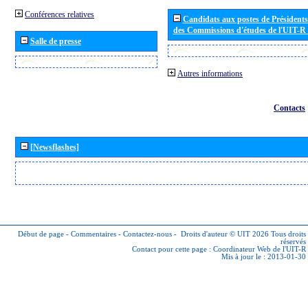
Conférences relatives
Candidats aux postes de Présidents 
des Commissions d'études de l'UIT-R
Salle de presse
Autres informations
Contacts
[Newsflashes]
Début de page
-
Commentaires
-
Contactez-nous
-
Droits d'auteur © UIT 2026
Tous droits
réservés
Contact pour cette page :
Coordinateur Web de l'UIT-R
Mis à jour le : 2013-01-30