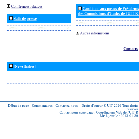
Conférences relatives
Candidats aux postes de Présidents 
des Commissions d'études de l'UIT-R
Salle de presse
Autres informations
Contacts
[Newsflashes]
Début de page
-
Commentaires
-
Contactez-nous
-
Droits d'auteur © UIT 2026
Tous droits
réservés
Contact pour cette page :
Coordinateur Web de l'UIT-R
Mis à jour le : 2013-01-30