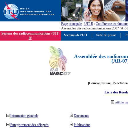
Page principale
:
UIT-R
:
Conférences et réunion
Assemblée des radiocommunications 2007 (AR-
Secteur des radiocommunications (UIT-
Secteurs de l'UIT
Salle de presse
E
R)
Assemblée des radiocom
(AR-07
(Genève, Suisse, 15 octobre
Livre des Résol
Afficher to
Information générale
Documents
Enregistrement des délégués
Publications