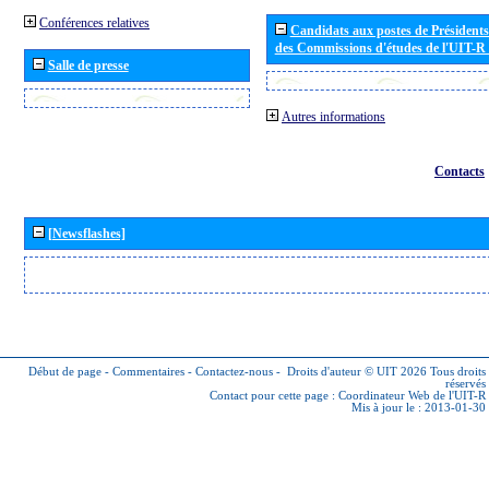
Conférences relatives
Candidats aux postes de Présidents 
des Commissions d'études de l'UIT-R
Salle de presse
Autres informations
Contacts
[Newsflashes]
Début de page
-
Commentaires
-
Contactez-nous
-
Droits d'auteur © UIT 2026
Tous droits
réservés
Contact pour cette page :
Coordinateur Web de l'UIT-R
Mis à jour le : 2013-01-30