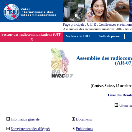
Page principale
:
UIT-R
:
Conférences et réunion
Assemblée des radiocommunications 2007 (AR-
Secteur des radiocommunications (UIT-
Secteurs de l'UIT
Salle de presse
E
R)
Assemblée des radiocom
(AR-07
(Genève, Suisse, 15 octobre
Livre des Résol
Afficher to
Information générale
Documents
Enregistrement des délégués
Publications