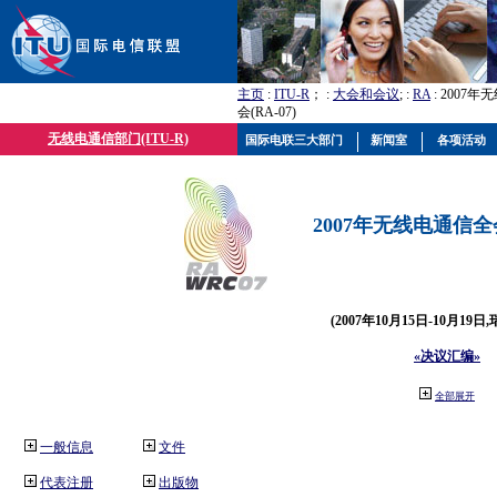
主页
:
ITU-R
； :
大会和会议
; :
RA
: 2007
会(RA-07)
无线电通信部门(ITU-R)
国际电联三大部门
新闻室
各项活动
2007年无线电通信全会(
(2007年10月15日-10月19日
«决议汇编»
全部展开
一般信息
文件
代表注册
出版物