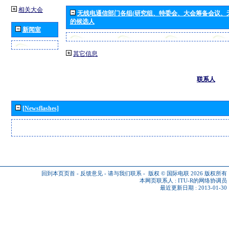
相关大会
无线电通信部门各组(研究组、特委会、大会筹备会议、
的候选人
新闻室
其它信息
联系人
[Newsflashes]
回到本页页首
-
反馈意见
-
请与我们联系
-
版权 © 国际电联 2026
版权所有
本网页联系人 :
ITU-R的网络协调员
最近更新日期 : 2013-01-30