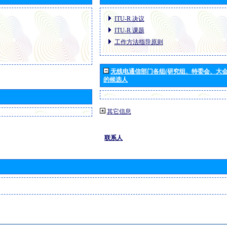
ITU-R 决议
ITU-R 课题
工作方法指导原则
无线电通信部门各组(研究组、特委会、大
的候选人
其它信息
联系人