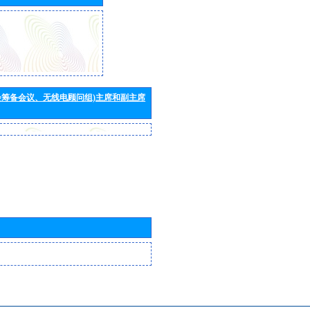
会筹备会议、无线电顾问组)主席和副主席