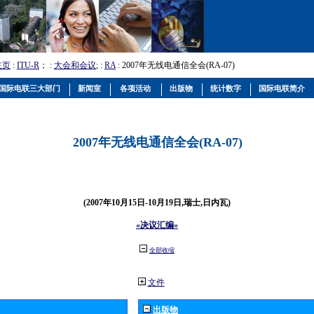
主页
:
ITU-R
； :
大会和会议
; :
RA
: 2007年无线电通信全会(RA-07)
国际电联三大部门
新闻室
各项活动
出版物
统计数字
国际电联简介
2007年无线电通信全会(RA-07)
(2007年10月15日-10月19日,瑞士,日内瓦)
«决议汇编»
全部收缩
文件
出版物