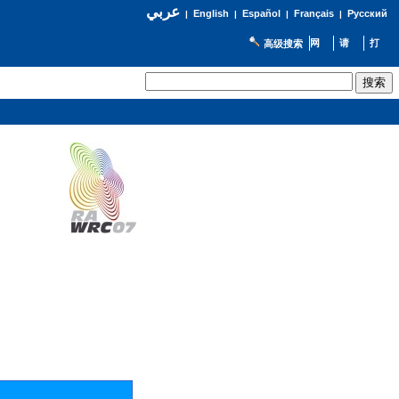
عربي
English
Español
Français
Русский
|
|
|
|
高级搜索