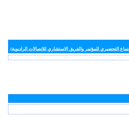
جتماع التحضيري للمؤتمر والفريق الاستشاري للاتصالات الراديوية)