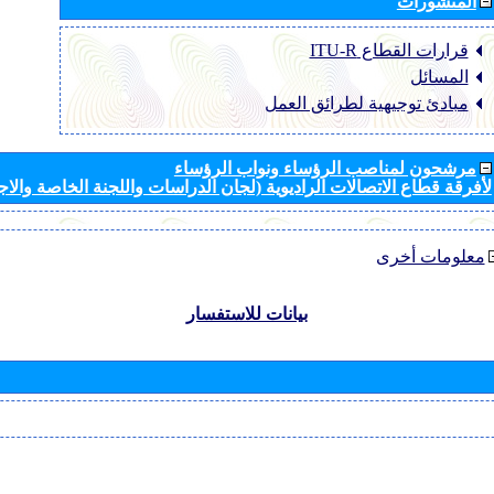
المنشورات
قرارات القطاع ‏ITU-R
المسائل
مبادئ توجيهية لطرائق العمل
مرشحون لمناصب الرؤساء ونواب الرؤساء
لأفرقة قطاع الاتصالات الراديوية (لجان الدراسات واللجنة الخاصة والا
معلومات أخرى
بيانات للاستفسار