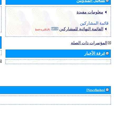
تسجيل المندوبين
معلومات مفيدة
قائمة المشاركين
القائمة النهائية للمشاركين
بالإنكليزية فقط
المؤتمرات ذات الصلة
غرفة الأخبار
[Newsflashes]