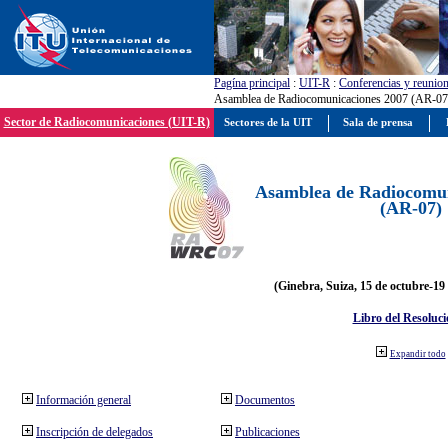
Pagína principal
:
UIT-R
:
Conferencias y reunio
Asamblea de Radiocomunicaciones 2007 (AR-07
Sector de Radiocomunicaciones (UIT-R)
Sectores de la UIT
Sala de prensa
Asamblea de Radiocomun
(AR-07)
(Ginebra, Suiza, 15 de octubre-19
Libro del Resoluci
Expandir todo
Información general
Documentos
Inscripción de delegados
Publicaciones