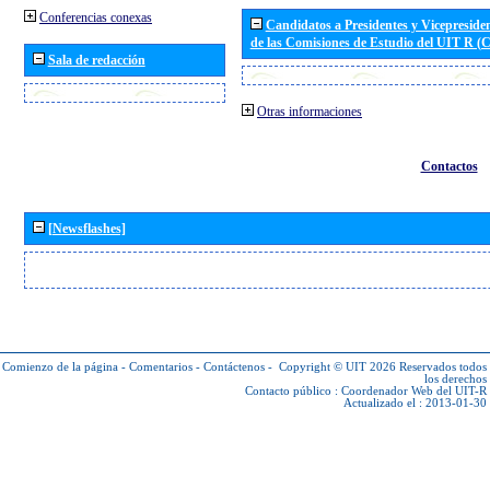
Conferencias conexas
Candidatos a Presidentes y Vicepreside
de las Comisiones de Estudio del UIT R 
Sala de redacción
Otras informaciones
Contactos
[Newsflashes]
Comienzo de la página
-
Comentarios
-
Contáctenos
-
Copyright © UIT 2026
Reservados todos
los derechos
Contacto público :
Coordenador Web del UIT-R
Actualizado el : 2013-01-30