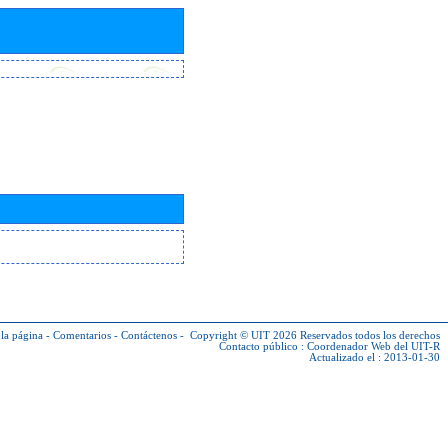
la página
-
Comentarios
-
Contáctenos
-
Copyright © UIT 2026
Reservados todos los derechos
Contacto público :
Coordenador Web del UIT-R
Actualizado el : 2013-01-30