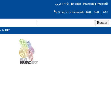
English
Français
Русский
عربي
|
中文
|
|
|
Búsqueda avanzada
e la UIT