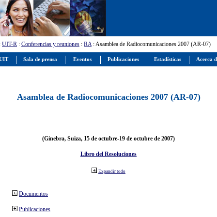
:
UIT-R
:
Conferencias y reuniones
:
RA
: Asamblea de Radiocomunicaciones 2007 (AR-07)
 UIT
Sala de prensa
Eventos
Publicaciones
Estadísticas
Acerca d
Asamblea de Radiocomunicaciones 2007 (AR-07)
(Ginebra, Suiza, 15 de octubre-19 de octubre de 2007)
Libro del Resoluciones
Expandir todo
Documentos
Publicaciones