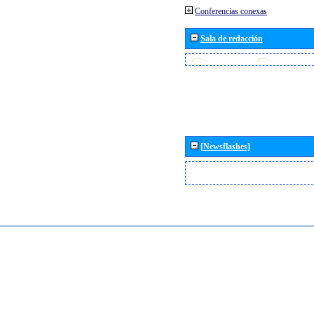
Conferencias conexas
Sala de redacción
[Newsflashes]