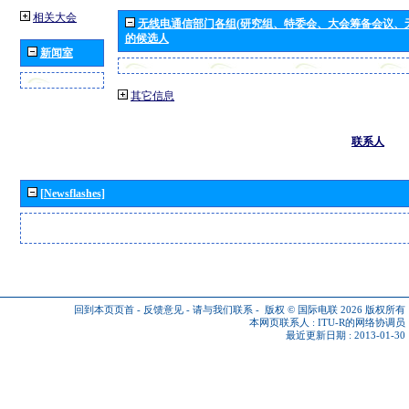
相关大会
无线电通信部门各组(研究组、特委会、大会筹备会议、
的候选人
新闻室
其它信息
联系人
[Newsflashes]
回到本页页首
-
反馈意见
-
请与我们联系
-
版权 © 国际电联 2026
版权所有
本网页联系人 :
ITU-R的网络协调员
最近更新日期 : 2013-01-30