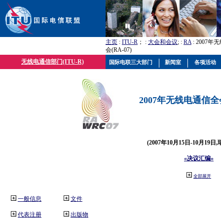
主页
:
ITU-R
； :
大会和会议
; :
RA
: 2007
会(RA-07)
无线电通信部门(ITU-R)
国际电联三大部门
新闻室
各项活动
2007年无线电通信全会(
(2007年10月15日-10月19日
«决议汇编»
全部展开
一般信息
文件
代表注册
出版物