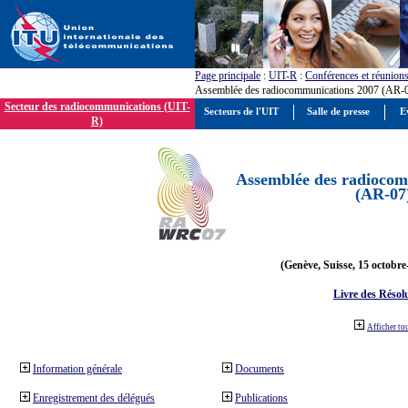
Page principale
:
UIT-R
:
Conférences et réunion
Assemblée des radiocommunications 2007 (AR-
Secteur des radiocommunications (UIT-
Secteurs de l'UIT
Salle de presse
E
R)
Assemblée des radiocom
(AR-07
(Genève, Suisse, 15 octobre
Livre des Résol
Afficher to
Information générale
Documents
Enregistrement des délégués
Publications