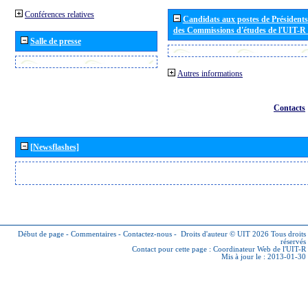
Conférences relatives
Candidats aux postes de Présidents 
des Commissions d'études de l'UIT-R
Salle de presse
Autres informations
Contacts
[Newsflashes]
Début de page
-
Commentaires
-
Contactez-nous
-
Droits d'auteur © UIT 2026
Tous droits
réservés
Contact pour cette page :
Coordinateur Web de l'UIT-R
Mis à jour le : 2013-01-30