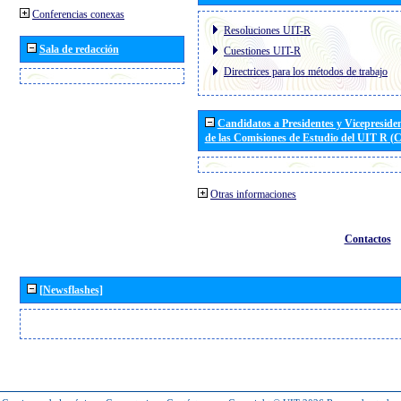
Conferencias conexas
Resoluciones UIT-R
Sala de redacción
Cuestiones UIT-R
Directrices para los métodos de trabajo
Candidatos a Presidentes y Vicepreside
de las Comisiones de Estudio del UIT R 
Otras informaciones
Contactos
[Newsflashes]