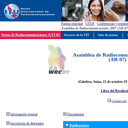
Pagína principal
:
UIT-R
:
Conferencias y reunio
Asamblea de Radiocomunicaciones 2007 (AR-07
Sector de Radiocomunicaciones (UIT-R)
Sectores de la UIT
Sala de prensa
Asamblea de Radiocomun
(AR-07)
(Ginebra, Suiza, 15 de octubre-19
Libro del Resoluci
Contraer todo
Información general
Documentos
Inscripción de delegados
Publicaciones