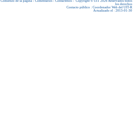
Comienzo de la página
-
Comentarios
-
Contáctenos
-
Copyright © UIT 2026
Reservados todos
los derechos
Contacto público :
Coordenador Web del UIT-R
Actualizado el : 2013-01-30