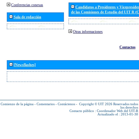
Conferencias conexas
Candidatos a Presidentes y Vicepreside
de las Comisiones de Estudio del UIT R 
Sala de redacción
Otras informaciones
Contactos
[Newsflashes]
Comienzo de la página
-
Comentarios
-
Contáctenos
-
Copyright © UIT 2026
Reservados todos
los derechos
Contacto público :
Coordenador Web del UIT-R
Actualizado el : 2013-01-30