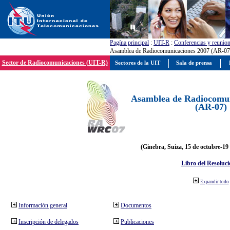
Pagína principal
:
UIT-R
:
Conferencias y reunio
Asamblea de Radiocomunicaciones 2007 (AR-07
Sector de Radiocomunicaciones (UIT-R)
Sectores de la UIT
Sala de prensa
Asamblea de Radiocomun
(AR-07)
(Ginebra, Suiza, 15 de octubre-19
Libro del Resoluci
Expandir todo
Información general
Documentos
Inscripción de delegados
Publicaciones