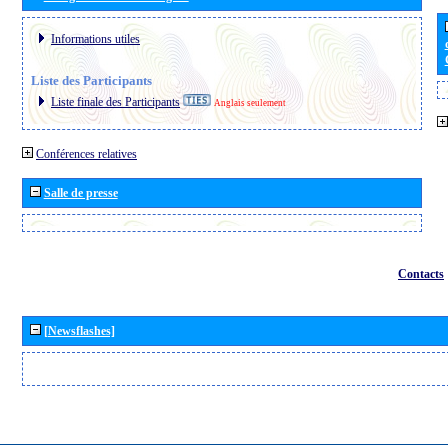
Informations utiles
Liste des Participants
Liste finale des Participants
Anglais seulement
Conférences relatives
Salle de presse
Contacts
[Newsflashes]