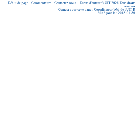
Début de page
-
Commentaires
-
Contactez-nous
-
Droits d'auteur © UIT 2026
Tous droits
réservés
Contact pour cette page :
Coordinateur Web de l'UIT-R
Mis à jour le : 2013-01-30