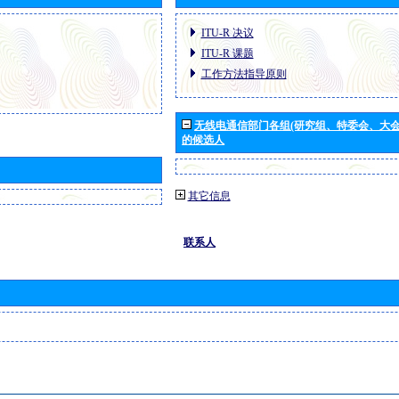
ITU-R 决议
ITU-R 课题
工作方法指导原则
无线电通信部门各组(研究组、特委会、大
的候选人
其它信息
联系人