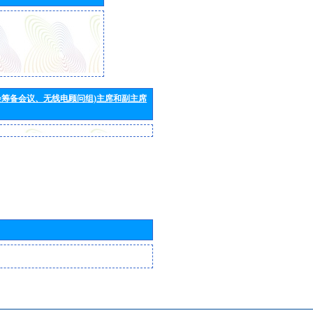
会筹备会议、无线电顾问组)主席和副主席