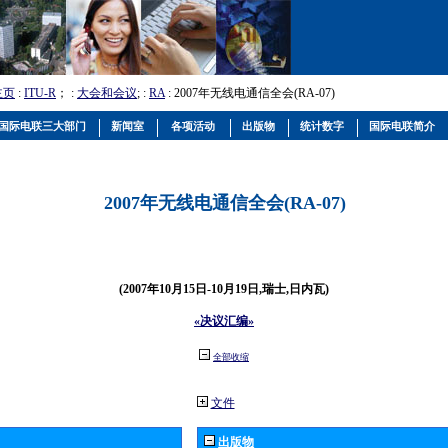
主页
:
ITU-R
； :
大会和会议
; :
RA
: 2007年无线电通信全会(RA-07)
国际电联三大部门
新闻室
各项活动
出版物
统计数字
国际电联简介
2007年无线电通信全会(RA-07)
(2007年10月15日-10月19日,瑞士,日内瓦)
«决议汇编»
全部收缩
文件
出版物