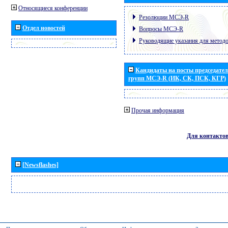
Относящиеся конференции
Резолюции МСЭ-R
Отдел новостей
Вопросы МСЭ-R
Руководящие указания для метод
Кандидаты на посты председател
групп МСЭ-R (ИК, СК, ПСК, КГР)
Прочая информация
Для контакто
[Newsflashes]