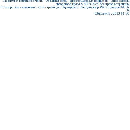
Подняться в верхнюю часть
-
Обратная связь
-
Информация для контактов
-
Знак охраны
авторского права © МСЭ 2026
Все права сохранены
По вопросам, связанным с этой страницей, обращаться :
Координатор Web-страницы МСЭ-
R
Обновлено : 2013-01-30