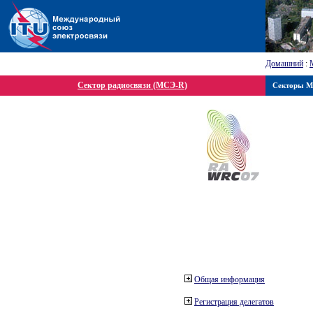
Домашний
:
Сектор радиосвязи (МСЭ-R)
Секторы 
Общая информация
Регистрация делегатов