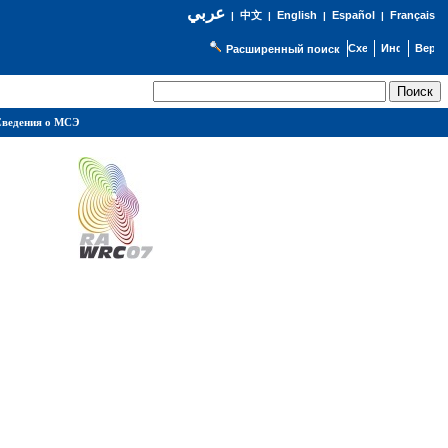
عربي
English
Español
Français
|
中文
|
|
|
Расширенный поиск
ведения о МСЭ