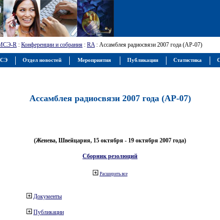
МСЭ-R
:
Конференции и собрания
:
RA
: Ассамблея радиосвязи 2007 года (АР-07)
МСЭ
Отдел новостей
Мероприятия
Публикации
Статистика
С
Ассамблея радиосвязи 2007 года (АР-07)
(Женева, Швейцария, 15 октября - 19 октября 2007 года)
Сборник резолюций
Расширить все
Документы
Публикации