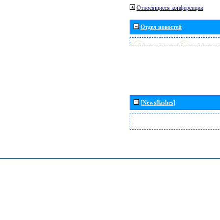
Относящиеся конференции
Отдел новостей
[Newsflashes]