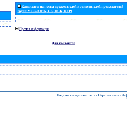
Кандидаты на посты председателей и заместителей председателей
групп МСЭ-R (ИК, СК, ПСК, КГР)
Прочая информация
Для контактов
Подняться в верхнюю часть
-
Обратная связь
-
Инф
П