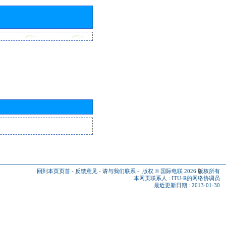
回到本页页首
-
反馈意见
-
请与我们联系
-
版权 © 国际电联 2026
版权所有
本网页联系人 :
ITU-R的网络协调员
最近更新日期 : 2013-01-30