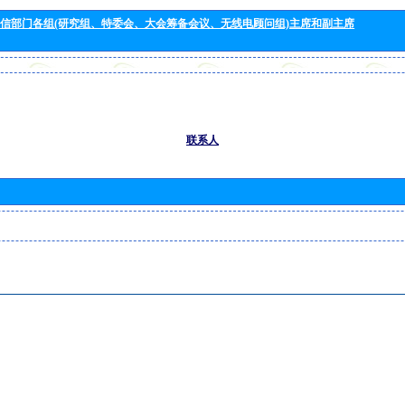
信部门各组(研究组、特委会、大会筹备会议、无线电顾问组)主席和副主席
联系人