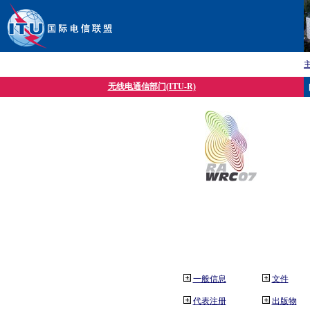
无线电通信部门(ITU-R)
一般信息
文件
代表注册
出版物