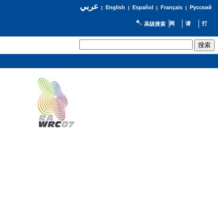
عربي
English
Español
Français
Русский
|
|
|
|
高级搜索