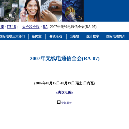
主页
:
ITU-R
； :
大会和会议
; :
RA
: 2007年无线电通信全会(RA-07)
国际电联三大部门
新闻室
各项活动
出版物
统计数字
国际电联简介
2007年无线电通信全会(RA-07)
(2007年10月15日-10月19日,瑞士,日内瓦)
«决议汇编»
全部展开