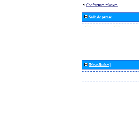
Conférences relatives
Salle de presse
[Newsflashes]