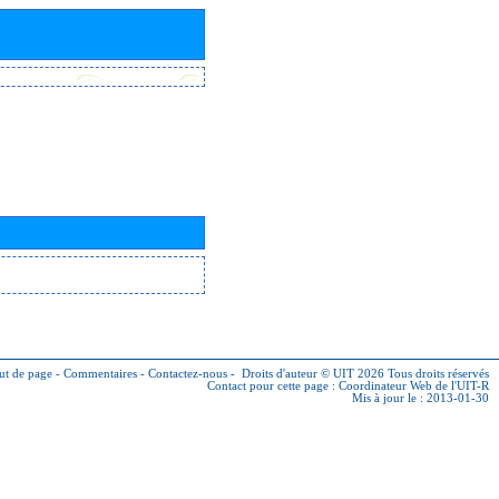
ut de page
-
Commentaires
-
Contactez-nous
-
Droits d'auteur © UIT 2026
Tous droits réservés
Contact pour cette page :
Coordinateur Web de l'UIT-R
Mis à jour le : 2013-01-30