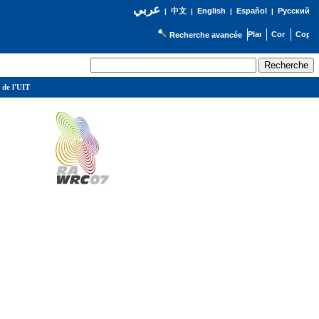
عربي
English
Español
Русский
|
中文
|
|
|
Recherche avancée
 de l'UIT