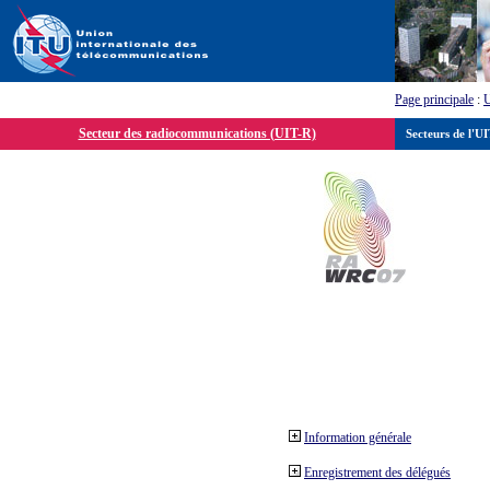
Page principale
:
Secteur des radiocommunications (UIT-R)
Secteurs de l'U
Information générale
Enregistrement des délégués