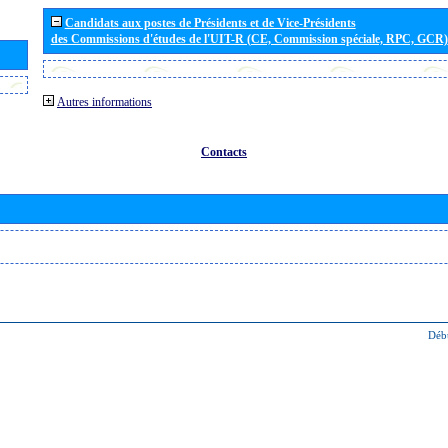
Candidats aux postes de Présidents et de Vice-Présidents
des Commissions d'études de l'UIT-R (CE, Commission spéciale, RPC, GCR)
Autres informations
Contacts
Déb