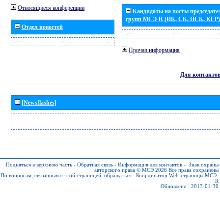
Относящиеся конференции
Кандидаты на посты председател
групп МСЭ-R (ИК, СК, ПСК, КГР)
Отдел новостей
Прочая информация
Для контакто
[Newsflashes]
Подняться в верхнюю часть
-
Обратная связь
-
Информация для контактов
-
Знак охраны
авторского права © МСЭ 2026
Все права сохранены
По вопросам, связанным с этой страницей, обращаться :
Координатор Web-страницы МСЭ-
R
Обновлено : 2013-01-30