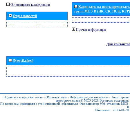
Относящиеся конференции
Кандидаты на посты председател
групп МСЭ-R (ИК, СК, ПСК, КГР)
Отдел новостей
Прочая информация
Для контакто
[Newsflashes]
Подняться в верхнюю часть
-
Обратная связь
-
Информация для контактов
-
Знак охраны
авторского права © МСЭ 2026
Все права сохранены
По вопросам, связанным с этой страницей, обращаться :
Координатор Web-страницы МСЭ-
R
Обновлено : 2013-01-30