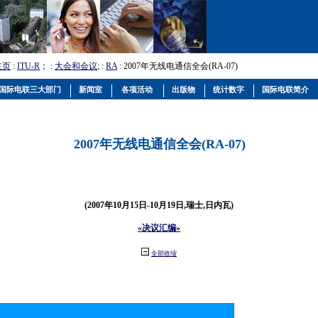
主页
:
ITU-R
； :
大会和会议
; :
RA
: 2007年无线电通信全会(RA-07)
国际电联三大部门
新闻室
各项活动
出版物
统计数字
国际电联简介
2007年无线电通信全会(RA-07)
(2007年10月15日-10月19日,瑞士,日内瓦)
«决议汇编»
全部收缩