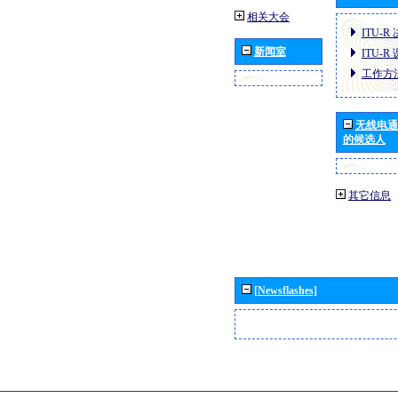
相关大会
ITU-R
新闻室
ITU-R
工作方
无线电通
的候选人
其它信息
[Newsflashes]