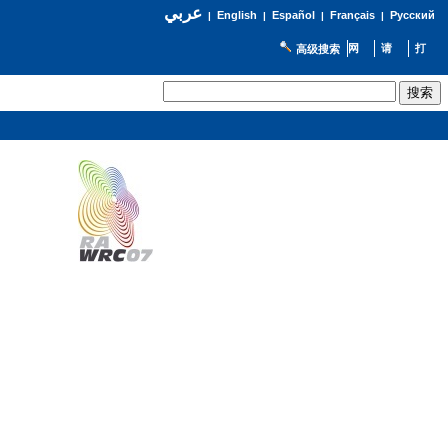
عربي
English
Español
Français
Русский
|
|
|
|
高级搜索