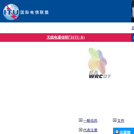
无线电通信部门(ITU-R)
一般信息
文件
代表注册
出版物